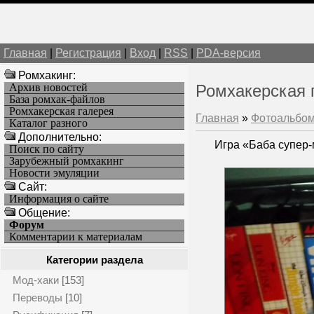
Главная
|
Регистрация
|
Вход
|
RSS
|
PDA-версия
Ромхакинг:
Архив новостей
Ромхакерская 
База ромхак-файлов
Ромхакерская галерея
Главная
»
Фотоальбо
Каталог разного
Дополнительно:
Игра «Баба супер-
Поиск по сайту
Зарубежный ромхакинг
Новости эмуляции
Cайт:
Информация о сайте
Общение:
Форум
Комментарии к материалам
Категории раздела
Мод-хаки
[153]
Переводы
[10]