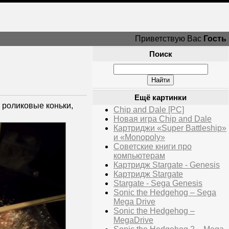
Приветствую Вас
Гость
Поиск
Ещё картинки
 роликовые коньки,
Chip and Dale [PC]
Новая игра Chip and Dale
Картриджи «Super Battleship»
и «Monopoly»
Советские книги про
компьютерам
Картридж Stargate - Genesis
Картридж Stargate
Stargate - Sega Genesis
Sonic the Hedgehog – Sega
Mega Drive
Sonic the Hedgehog –
MegaDrive