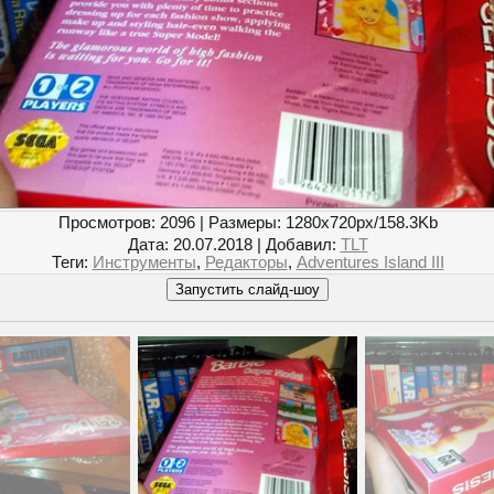
Просмотров
: 2096 |
Размеры
: 1280x720px/158.3Kb
Дата
: 20.07.2018 |
Добавил
:
TLT
Теги
:
Инструменты
,
Редакторы
,
Adventures Island III