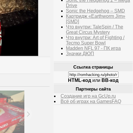
Sonic the Hedgehog 2 – Mega
Drive
Sonic the Hedgehog – SMD
Картридж «Earthworm Jim»
[SMD]
Что внутри: TaleSpin / The
Great Circus Mystery
Что внутри: Art of Fighting /
Tecmo Super Bowl
Madden NFL 97 - ПК игра
Значки ДЮП
Ссылка страницы
HTML-код
или
BB-код
Партнеры сайта
Создание игр на GcUp.ru
Всё об играх на GamesFAQ