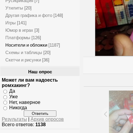
Русификация
[7]
Утилиты
[20]
Другая графика и фото
[148]
Игры
[141]
Юмор в играх
[3]
Платформы
[126]
Носители и обложки
[1187]
Схемы и таблицы
[20]
Скетчи и рисунки
[36]
Наш опрос
Может ли вам надоесть
ромхакинг?
Да
Уже
Нет, наверное
Никогда
Результаты
|
Архив опросов
Всего ответов:
1138