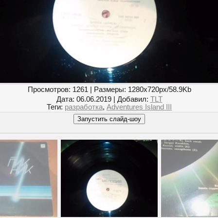
Просмотров
: 1261 |
Размеры
: 1280x720px/58.9Kb
Дата
: 06.06.2019 |
Добавил
:
TLT
Теги
:
разработка
,
Adventures Island III