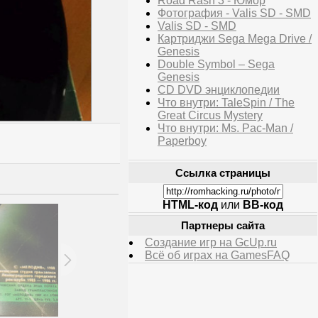
Road Rash 3 - Юмор
Фотография - Valis SD - SMD
Valis SD - SMD
Картриджи Sega Mega Drive /
Genesis
Double Symbol – Sega
Genesis
CD DVD энциклопедии
Что внутри: TaleSpin / The
Great Circus Mystery
Что внутри: Ms. Pac-Man /
Paperboy
Ссылка страницы
HTML-код
или
BB-код
Партнеры сайта
Создание игр на GcUp.ru
Всё об играх на GamesFAQ