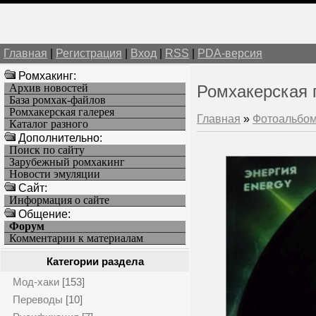
Главная
|
Регистрация
|
Вход
|
RSS
|
PDA-версия
Ромхакинг:
Архив новостей
Ромхакерская 
База ромхак-файлов
Ромхакерская галерея
Главная
»
Фотоальбо
Каталог разного
Дополнительно:
Поиск по сайту
Зарубежный ромхакинг
Новости эмуляции
Cайт:
Информация о сайте
Общение:
Форум
Комментарии к материалам
Категории раздела
Мод-хаки
[153]
Переводы
[10]