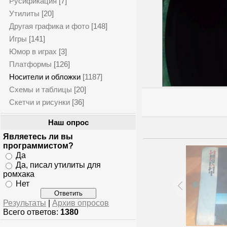
Русификация
[7]
Утилиты
[20]
Другая графика и фото
[148]
Игры
[141]
Юмор в играх
[3]
Платформы
[126]
Носители и обложки
[1187]
Схемы и таблицы
[20]
Скетчи и рисунки
[36]
Наш опрос
Являетесь ли вы
программистом?
Да
Да, писал утилиты для
ромхака
Нет
Результаты
|
Архив опросов
Всего ответов:
1380