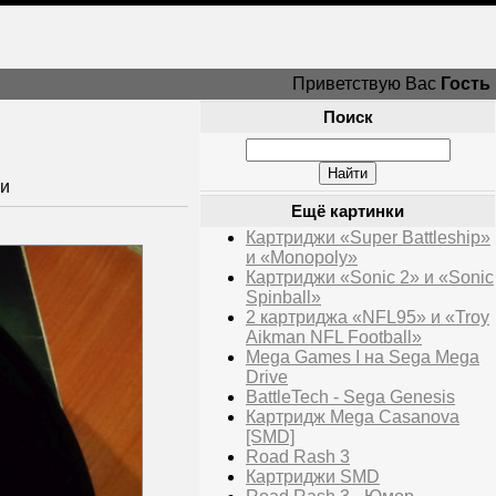
Приветствую Вас
Гость
Поиск
щи
Ещё картинки
Картриджи «Super Battleship»
и «Monopoly»
Картриджи «Sonic 2» и «Sonic
Spinball»
2 картриджа «NFL95» и «Troy
Aikman NFL Football»
Mega Games I на Sega Mega
Drive
BattleTech - Sega Genesis
Картридж Mega Casanova
[SMD]
Road Rash 3
Картриджи SMD