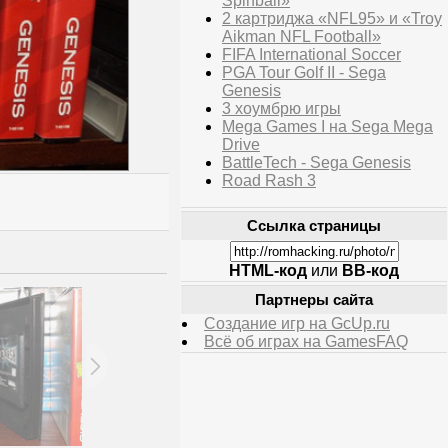
Spinball»
2 картриджа «NFL95» и «Troy
Aikman NFL Football»
FIFA International Soccer
PGA Tour Golf II - Sega
Genesis
3 хоумбрю игры
Mega Games I на Sega Mega
Drive
BattleTech - Sega Genesis
Road Rash 3
Ссылка страницы
HTML-код
или
BB-код
Партнеры сайта
Создание игр на GcUp.ru
Всё об играх на GamesFAQ