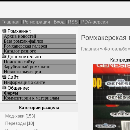
Главная
|
Регистрация
|
Вход
|
RSS
|
PDA-версия
Ромхакинг:
Архив новостей
Ромхакерская 
База ромхак-файлов
Ромхакерская галерея
Главная
»
Фотоальбо
Каталог разного
Дополнительно:
Картридж
Поиск по сайту
Зарубежный ромхакинг
Новости эмуляции
Cайт:
Информация о сайте
Общение:
Форум
Комментарии к материалам
Категории раздела
Мод-хаки
[153]
Переводы
[10]