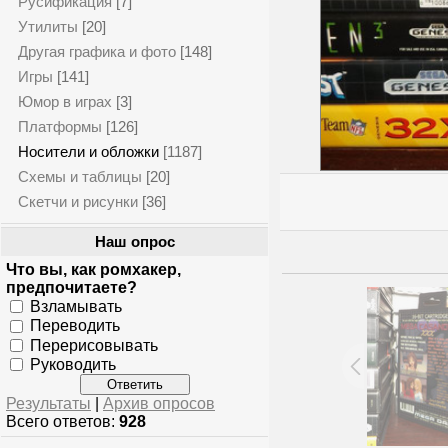
Русификация
[7]
Утилиты
[20]
Другая графика и фото
[148]
Игры
[141]
Юмор в играх
[3]
Платформы
[126]
Носители и обложки
[1187]
Схемы и таблицы
[20]
Скетчи и рисунки
[36]
Наш опрос
Что вы, как ромхакер,
предпочитаете?
Взламывать
Переводить
Перерисовывать
Руководить
Результаты
|
Архив опросов
Всего ответов:
928