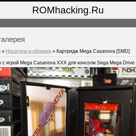
ROMhacking.Ru
галерея
м
»
Носители и обложки
» Картридж Mega Casanova [SMD]
 с игрой Mega Casanova XXX для консоли Sega Mega Drive /