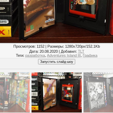
Просмотров
: 1152 |
Размеры
: 1280x720px/152.1Kb
Дата
: 20.08.2020 |
Добавил
:
TLT
Теги
:
разработка
,
Adventures Island III
,
Графика