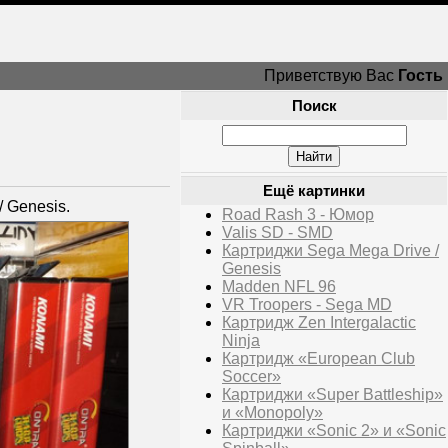
Приветствую Вас
Гость
Поиск
Ещё картинки
 Genesis.
Road Rash 3 - Юмор
Valis SD - SMD
Картриджи Sega Mega Drive /
Genesis
Madden NFL 96
VR Troopers - Sega MD
Картридж Zen Intergalactic
Ninja
Картридж «European Club
Soccer»
Картриджи «Super Battleship»
и «Monopoly»
Картриджи «Sonic 2» и «Sonic