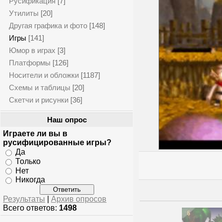
Русификация
[7]
Утилиты
[20]
Другая графика и фото
[148]
Игры
[141]
Юмор в играх
[3]
Платформы
[126]
Носители и обложки
[1187]
Схемы и таблицы
[20]
Скетчи и рисунки
[36]
Наш опрос
Играете ли вы в
русифицированные игры?
Да
Только
Нет
Никогда
Результаты
|
Архив опросов
Всего ответов:
1498