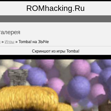
ROMhacking.Ru
галерея
м
»
Игры
» Tomba! на ЗЫЧе
Скриншот из игры Tomba!