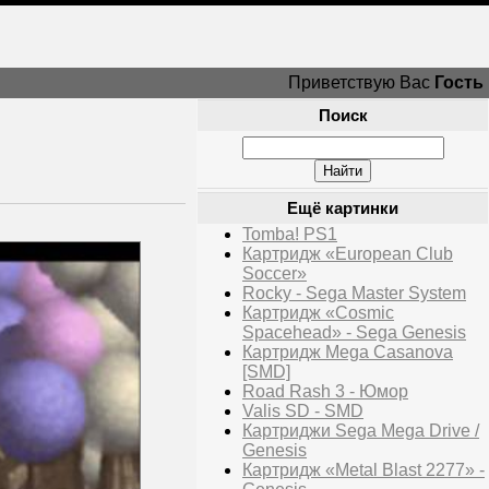
Приветствую Вас
Гость
Поиск
Ещё картинки
Tomba! PS1
Картридж «European Club
Soccer»
Rocky - Sega Master System
Картридж «Cosmic
Spacehead» - Sega Genesis
Картридж Mega Casanova
[SMD]
Road Rash 3 - Юмор
Valis SD - SMD
Картриджи Sega Mega Drive /
Genesis
Картридж «Metal Blast 2277» -