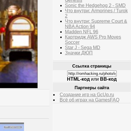
Genesis
Sonic the Hedgehog 2 - SMD
Что внутри: Armorines / Turok
2
Что внутри: Supreme Court &
NBA Action 94
Madden NFL 96
Картридж AWS Pro Moves
Soccer
Star J - Sega MD
Значки ДЮП
Ссылка страницы
HTML-код
или
BB-код
Партнеры сайта
Создание игр на GcUp.ru
Всё об играх на GamesFAQ