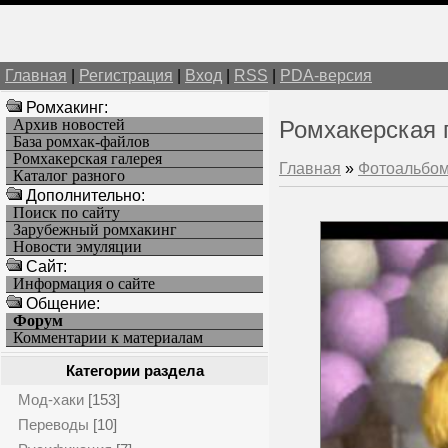
Главная
|
Регистрация
|
Вход
|
RSS
|
PDA-версия
Ромхакинг:
Архив новостей
Ромхакерская 
База ромхак-файлов
Ромхакерская галерея
Главная
»
Фотоальбо
Каталог разного
Дополнительно:
Поиск по сайту
Зарубежный ромхакинг
Новости эмуляции
Cайт:
Информация о сайте
Общение:
Форум
Комментарии к материалам
Категории раздела
Мод-хаки
[153]
Переводы
[10]