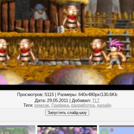
Просмотров
: 5115 |
Размеры
: 640x480px/130.6Kb
Дата
: 29.05.2011 |
Добавил
:
TLT
Теги
:
ромхак
,
Графика
,
разработка
,
дизайн