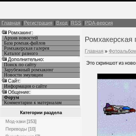
Главная
|
Регистрация
|
Вход
|
RSS
|
PDA-версия
Ромхакинг:
Архив новостей
Ромхакерская 
База ромхак-файлов
Ромхакерская галерея
Главная
»
Фотоальбо
Каталог разного
Дополнительно:
Это скриншот из нов
Поиск по сайту
Зарубежный ромхакинг
Новости эмуляции
Cайт:
Информация о сайте
Общение:
Форум
Комментарии к материалам
Категории раздела
Мод-хаки
[153]
Переводы
[10]