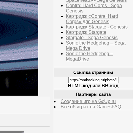
Spacehead» - Sega Genesis
Contra: Hard Corps - Sega
Genesis
Картридж «Contra: Hard
Corps» для Genesis
Картридж Stargate - Genesis
Картридж Stargate
Stargate - Sega Genesis
Sonic the Hedgehog – Sega
Mega Drive
Sonic the Hedgehog –
MegaDrive
Ссылка страницы
HTML-код
или
BB-код
Партнеры сайта
Создание игр на GcUp.ru
Всё об играх на GamesFAQ