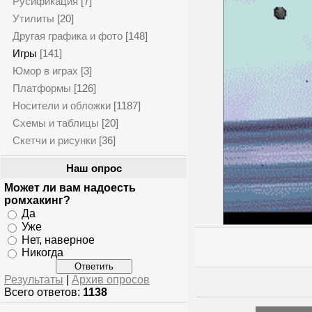
Русификация
[7]
Утилиты
[20]
Другая графика и фото
[148]
Игры
[141]
Юмор в играх
[3]
Платформы
[126]
Носители и обложки
[1187]
Схемы и таблицы
[20]
Скетчи и рисунки
[36]
Наш опрос
Может ли вам надоесть
ромхакинг?
Да
Уже
Нет, наверное
Никогда
Результаты
|
Архив опросов
Всего ответов:
1138