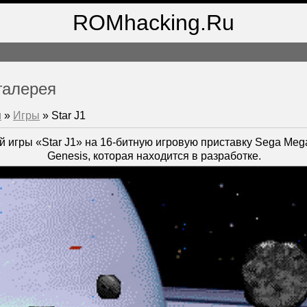
ROMhacking.Ru
галерея
м
»
Игры
» Star J1
ой игры «Star J1» на 16-битную игровую приставку Sega M
Genesis, которая находится в разработке.