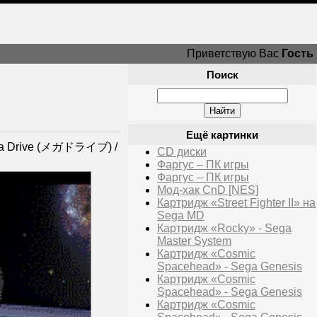
Приветствую Вас
Гость
Поиск
Ещё картинки
ega Drive (メガドライブ) /
CD диски
Фаргус – ПК игры
Фаргус – ПК игры
Мод-хак CnD [NES]
Картридж «Street Fighter II» на
Sega MD
Картридж «Rocky» - Sega
Master System
Картридж «Cosmic
Spacehead» - Sega Genesis
Картридж «Cosmic
Spacehead» - Sega Genesis
Картридж «Cosmic