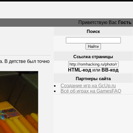
Приветствую Вас
Гость
Поиск
Ссылка страницы
. В детстве был точно
HTML-код
или
BB-код
Партнеры сайта
Создание игр на GcUp.ru
Всё об играх на GamesFAQ