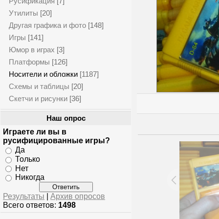
Русификация
[7]
Утилиты
[20]
Другая графика и фото
[148]
Игры
[141]
Юмор в играх
[3]
Платформы
[126]
Носители и обложки
[1187]
Схемы и таблицы
[20]
Скетчи и рисунки
[36]
Наш опрос
Играете ли вы в
русифицированные игры?
Да
Только
Нет
Никогда
Результаты
|
Архив опросов
Всего ответов:
1498