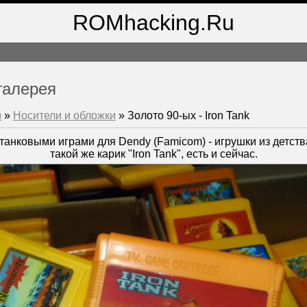
ROMhacking.Ru
галерея
м
»
Носители и обложки
» Золото 90-ых - Iron Tank
танковыми играми для Dendy (Famicom) - игрушки из детства
такой же карик "Iron Tank", есть и сейчас.