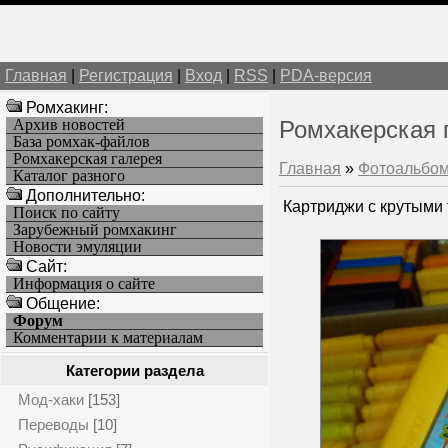
Главная
|
Регистрация
|
Вход
|
RSS
|
PDA-версия
Ромхакинг:
Архив новостей
Ромхакерская 
База ромхак-файлов
Ромхакерская галерея
Главная
»
Фотоальбо
Каталог разного
Дополнительно:
Картриджи с крутыми 
Поиск по сайту
Зарубежный ромхакинг
Новости эмуляции
Cайт:
Информация о сайте
Общение:
Форум
Комментарии к материалам
Категории раздела
Мод-хаки
[153]
Переводы
[10]