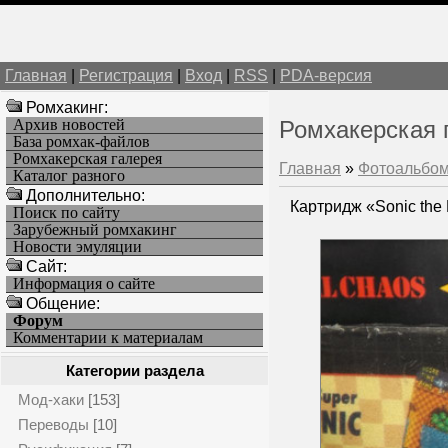
Главная
|
Регистрация
|
Вход
|
RSS
|
PDA-версия
Ромхакинг:
Архив новостей
Ромхакерская 
База ромхак-файлов
Ромхакерская галерея
Главная
»
Фотоальбо
Каталог разного
Дополнительно:
Картридж «Sonic the
Поиск по сайту
Зарубежный ромхакинг
Новости эмуляции
Cайт:
Информация о сайте
Общение:
Форум
Комментарии к материалам
Категории раздела
Мод-хаки
[153]
Переводы
[10]