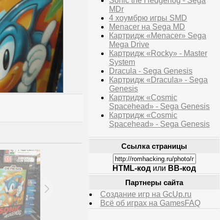
Sonic the Hedgehog - Sega
MDr
4 хоумбрю игры SMD
Menacer на Sega MD
Картридж «Menacer» Sega
Mega Drive
Картридж «Rocky» - Master
System
Dracula - Sega Genesis
Картридж «Dracula» - Sega
Genesis
Картридж «Cosmic
Spacehead» - Sega Genesis
Картридж «Cosmic
Spacehead» - Sega Genesis
Ссылка страницы
HTML-код
или
BB-код
Партнеры сайта
Создание игр на GcUp.ru
Всё об играх на GamesFAQ