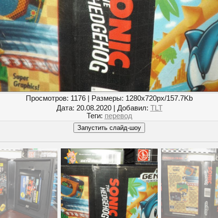
Просмотров
: 1176 |
Размеры
: 1280x720px/157.7Kb
Дата
: 20.08.2020 |
Добавил
:
TLT
Теги
:
перевод