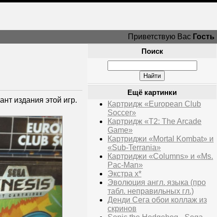
Приветствую Вас
Гость
Поиск
Ещё картинки
нт издания этой игр.
Картридж «European Club
Soccer»
Картридж «T2: The Arcade
Game»
Картриджи «Mortal Kombat» и
«Sub-Terrania»
Картриджи «Columns» и «Ms.
Pac-Man»
Экстра х*
Эволюция англ. языка (про
табл. неправильных гл.)
Денди Сега обои коллаж из
скринов