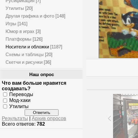
Русификация
[7]
Утилиты
[20]
Другая графика и фото
[148]
Игры
[141]
Юмор в играх
[3]
Платформы
[126]
Носители и обложки
[1187]
Схемы и таблицы
[20]
Скетчи и рисунки
[36]
Наш опрос
Что вам больше нравится
создавать?
Переводы
Мод-хаки
Утилиты
Результаты
|
Архив опросов
Всего ответов:
782