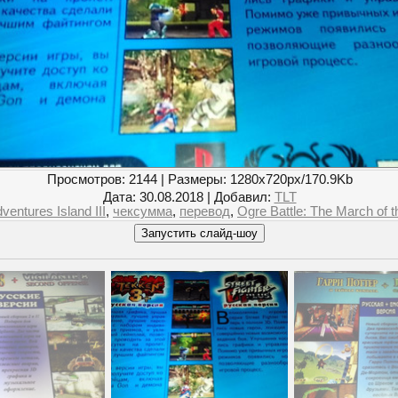
Просмотров
: 2144 |
Размеры
: 1280x720px/170.9Kb
Дата
: 30.08.2018 |
Добавил
:
TLT
ventures Island III
,
чексумма
,
перевод
,
Ogre Battle: The March of t