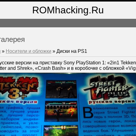
ROMhacking.Ru
галерея
м
»
Носители и обложки
» Диски на PS1
сские версии на приставку Sony PlayStation 1: «2in1 Tekken 
tter and Shrek», «Crash Bash» и в коробочке с обложкой «Vigi