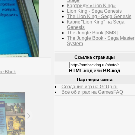
Stage
Картридж «Lion King»
Lion King - Sega Genesis
The Lion King - Sega Genesis
Карик "Lion King" на Sega
Genesis
The Jungle Book [SMS]
The Jungle Book - Sega Master
System
Ссылка страницы
HTML-код
или
BB-код
he Black
Партнеры сайта
Создание игр на GcUp.ru
Всё об играх на GamesFAQ