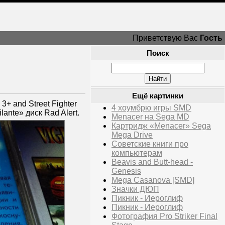
Приветствую Вас
Гость
Поиск
Ещё картинки
3+ and Street Fighter
4 хоумбрю игры SMD
lante» диск Rad Alert.
Menacer на Sega MD
Картридж «Menacer» Sega
Mega Drive
Советские книги про
компьютерам
Beavis and Butt-head -
Genesis
Mega Casanova [SMD]
Значки ДЮП
Пикник - Иероглиф
Пикник - Иероглиф
Фотография Pro Striker Final