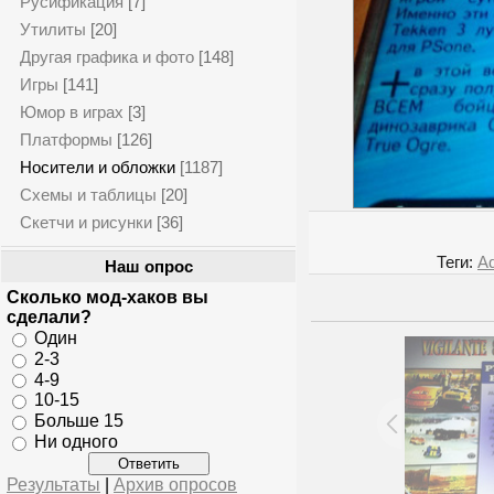
Русификация
[7]
Утилиты
[20]
Другая графика и фото
[148]
Игры
[141]
Юмор в играх
[3]
Платформы
[126]
Носители и обложки
[1187]
Схемы и таблицы
[20]
Скетчи и рисунки
[36]
Теги
:
Ad
Наш опрос
Сколько мод-хаков вы
сделали?
Один
2-3
4-9
10-15
Больше 15
Ни одного
Результаты
|
Архив опросов