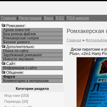
Главная
|
Регистрация
|
Вход
|
RSS
|
PDA-версия
Ромхакинг:
Архив новостей
Ромхакерская 
База ромхак-файлов
Ромхакерская галерея
Главная
»
Фотоальбо
Каталог разного
Дополнительно:
Диски пиратские и ру
Поиск по сайту
Plus», «2in1 Harry Po
Зарубежный ромхакинг
Новости эмуляции
Cайт:
Информация о сайте
Общение:
Форум
Комментарии к материалам
Категории раздела
Мод-хаки
[153]
Переводы
[10]