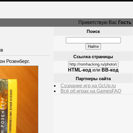
Приветствую Вас
Гость
Поиск
ив
Ссылка страницы
рон Розенберг.
HTML-код
или
BB-код
Партнеры сайта
Создание игр на GcUp.ru
Всё об играх на GamesFAQ