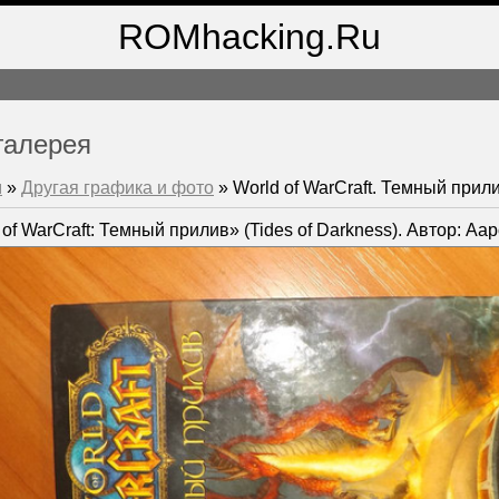
ROMhacking.Ru
галерея
м
»
Другая графика и фото
» World of WarCraft. Темный прил
of WarCraft: Темный прилив» (Tides of Darkness). Автор: Аа