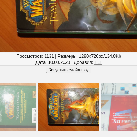
Просмотров
: 1131 |
Размеры
: 1280x720px/134.8Kb
Дата
: 10.09.2020 |
Добавил
:
TLT