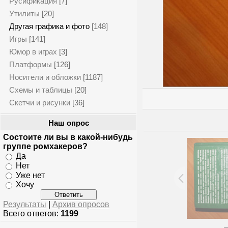
Русификация
[7]
Утилиты
[20]
Другая графика и фото
[148]
Игры
[141]
Юмор в играх
[3]
Платформы
[126]
Носители и обложки
[1187]
Схемы и таблицы
[20]
Скетчи и рисунки
[36]
Наш опрос
Состоите ли вы в какой-нибудь
группе ромхакеров?
Да
Нет
Уже нет
Хочу
Результаты
|
Архив опросов
Всего ответов:
1199