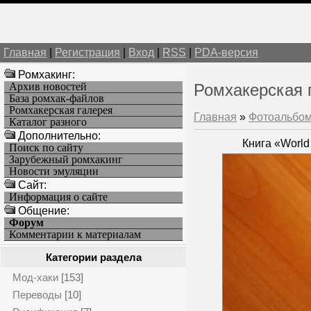
Главная
|
Регистрация
|
Вход
|
RSS
|
PDA-версия
Ромхакинг:
Архив новостей
Ромхакерская 
База ромхак-файлов
Ромхакерская галерея
Главная
»
Фотоальбо
Каталог разного
Дополнительно:
Книга «World 
Поиск по сайту
Зарубежный ромхакинг
Новости эмуляции
Cайт:
Информация о сайте
Общение:
Форум
Комментарии к материалам
Категории раздела
Мод-хаки
[153]
Переводы
[10]