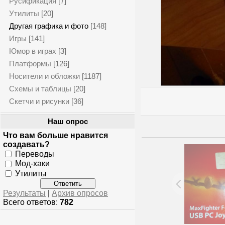
Русификация
[7]
Утилиты
[20]
Другая графика и фото
[148]
Игры
[141]
Юмор в играх
[3]
Платформы
[126]
Носители и обложки
[1187]
Схемы и таблицы
[20]
Скетчи и рисунки
[36]
Наш опрос
Что вам больше нравится
создавать?
Переводы
Мод-хаки
Утилиты
Результаты
|
Архив опросов
Всего ответов:
782