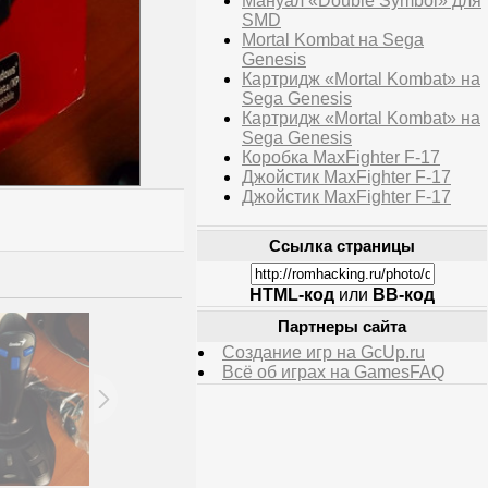
Мануал «Double Symbol» для
SMD
Mortal Kombat на Sega
Genesis
Картридж «Mortal Kombat» на
Sega Genesis
Картридж «Mortal Kombat» на
Sega Genesis
Коробка MaxFighter F-17
Джойстик MaxFighter F-17
Джойстик MaxFighter F-17
Ссылка страницы
HTML-код
или
BB-код
Партнеры сайта
Создание игр на GcUp.ru
Всё об играх на GamesFAQ