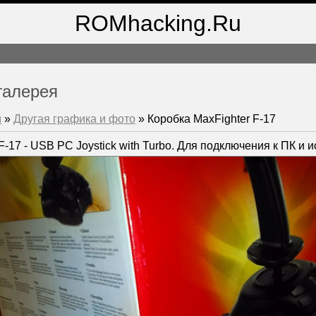
ROMhacking.Ru
галерея
м
»
Другая графика и фото
» Коробка MaxFighter F-17
F-17 - USB PC Joystick with Turbo. Для подключения к ПК и 