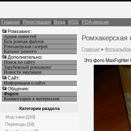
Главная
|
Регистрация
|
Вход
|
RSS
|
PDA-версия
Ромхакинг:
Архив новостей
Ромхакерская 
База ромхак-файлов
Ромхакерская галерея
Главная
»
Фотоальбо
Каталог разного
Дополнительно:
Это фото MaxFighter 
Поиск по сайту
Зарубежный ромхакинг
Новости эмуляции
Cайт:
Информация о сайте
Общение:
Форум
Комментарии к материалам
Категории раздела
Мод-хаки
[153]
Переводы
[10]