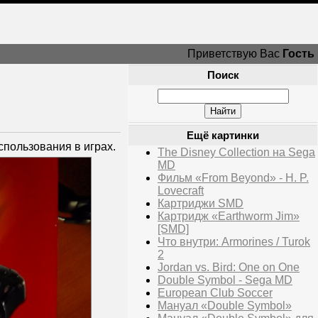
Приветствую Вас
Гость
Поиск
Ещё картинки
использования в играх.
The Disney Collection на Sega
MD
Фильм «From Beyond» - H. P.
Lovecraft
Картриджи SMD
Картридж «Earthworm Jim»
[SMD]
Что внутри: Armorines / Turok
2
Jordan vs. Bird: One on One
Double Symbol - Sega MD
European Club Soccer
Мануал «Double Symbol»