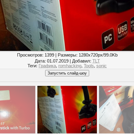
Просмотров
: 1399 |
Размеры
: 1280x720px/99.0Kb
Дата
: 01.07.2019 |
Добавил
:
TLT
Теги
:
Графика
,
romhacking
,
Tools
,
sonic