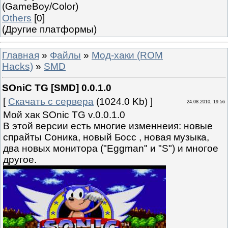
(GameBoy/Color)
Others
[0]
(Другие платформы)
Главная
»
Файлы
»
Мод-хаки (ROM
Hacks)
»
SMD
SOniC TG [SMD] 0.0.1.0
[
Скачать с сервера
(1024.0 Kb) ]
24.08.2010, 19:56
Мой хак SOnic TG v.0.0.1.0
В этой версии есть многие изменнеия: новые
спрайты Соника, новый Босс , новая музыка,
два новых монитора ("Eggman" и "S") и многое
другое.