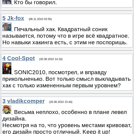
Кто бы говорил.
5
Jk-fox
(08.11.2010 03:50)
Печальный хак. Квадратный соник
называется, потому что в игре всё квадратное.
Но навыки хакинга есть, с этим не поспоришь.
4
Cool-Spot
(30.08.2010 14:16)
SONIC2010, посмотрел, и вправду
прикольненько. Вот только смысл выкладывать
хак с только измененным первым уровнем?
3
vladikcomper
(29.08.2010 15:44)
Весьма неплохо, особенно в плане левел
дизайна.
Несмотря на то, что уровень местами кривоват,
его дизайн просто отличный. Keep it up!