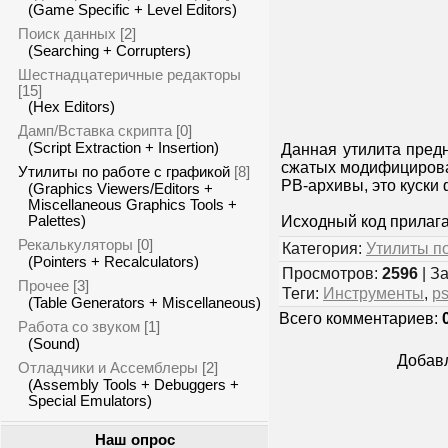
(Game Specific + Level Editors)
Поиск данных
[2]
(Searching + Corrupters)
Шестнадцатеричные редакторы
[15]
(Hex Editors)
Дамп/Вставка скрипта
[0]
(Script Extraction + Insertion)
Данная утилита предн
сжатых модифицирова
Утилиты по работе с графикой
[8]
PB-архивы, это куски 
(Graphics Viewers/Editors +
Miscellaneous Graphics Tools +
Palettes)
Исходный код прилагае
Рекалькуляторы
[0]
Категория:
Утилиты по
(Pointers + Recalculators)
Просмотров:
2596
| З
Прочее
[3]
Теги
:
Инструменты
,
p
(Table Generators + Miscellaneous)
Всего комментариев:
Работа со звуком
[1]
(Sound)
Добавл
Отладчики и Ассемблеры
[2]
(Assembly Tools + Debuggers +
Special Emulators)
Наш опрос