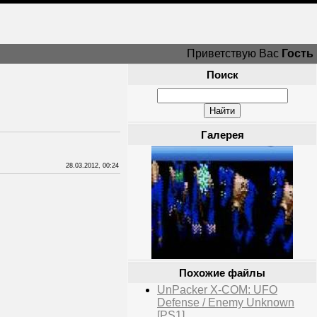
Приветствую Вас
Гость
Поиск
Галерея
28.03.2012, 00:24
Похожие файлы
UnPacker X-COM: UFO
Defense / Enemy Unknown
[PS1]