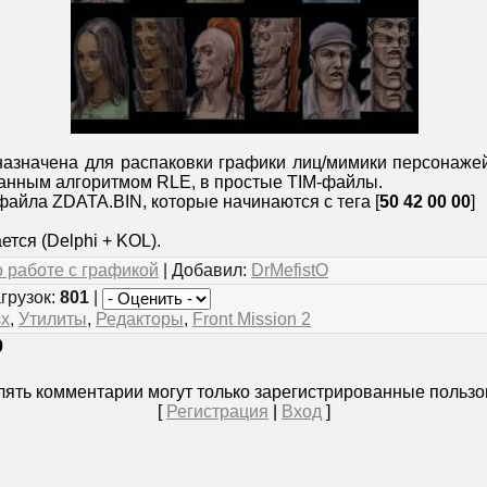
азначена для распаковки графики лиц/мимики персонажей 
нным алгоритмом RLE, в простые TIM-файлы.
файла ZDATA.BIN, которые начинаются с тега [
50 42 00 00
]
тся (Delphi + KOL).
 работе с графикой
| Добавил:
DrMefistO
агрузок:
801
|
sx
,
Утилиты
,
Редакторы
,
Front Mission 2
0
ять комментарии могут только зарегистрированные пользо
[
Регистрация
|
Вход
]