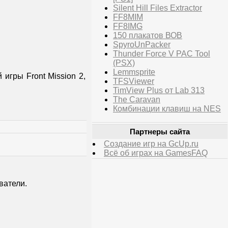
Silent Hill Files Extractor
FF8MIM
FF8IMG
150 плакатов ВОВ
SpyroUnPacker
Thunder Force V PAC Tool
(PSX)
Lemmsprite
игры Front Mission 2,
TFSViewer
TimView Plus от Lab 313
The Caravan
Комбинации клавиш на NES
Партнеры сайта
Создание игр на GcUp.ru
Всё об играх на GamesFAQ
ватели.