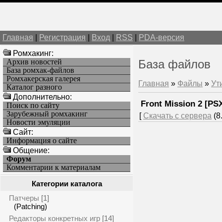
Главная
|
Регистрация
|
Вход
|
RSS
|
PDA-версия
Ромхакинг:
Архив новостей
База файлов
База ромхак-файлов
Ромхакерская галерея
Главная
»
Файлы
»
Ути
Каталог разного
Дополнительно:
Front Mission 2 [PSX
Поиск по сайту
Зарубежный ромхакинг
[
Скачать с сервера
(8.
Новости эмуляции
Cайт:
Информация о сайте
Общение:
Форум
Комментарии к материалам
Категории каталога
Патчеры
[1]
(Patching)
Редакторы конкретных игр
[14]