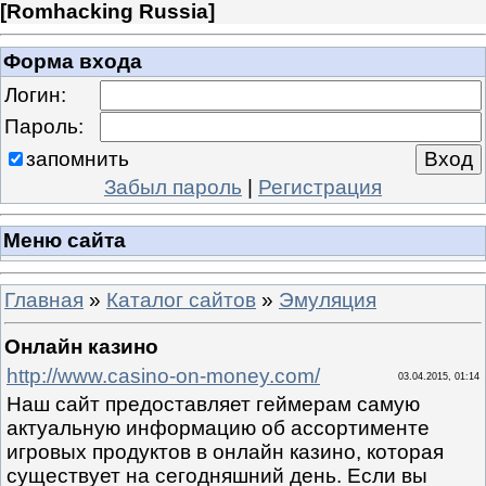
[
Romhacking Russia
]
Форма входа
Логин:
Пароль:
запомнить
Забыл пароль
|
Регистрация
Меню сайта
Главная
»
Каталог сайтов
»
Эмуляция
Онлайн казино
http://www.casino-on-money.com/
03.04.2015, 01:14
Наш сайт предоставляет геймерам самую
актуальную информацию об ассортименте
игровых продуктов в онлайн казино, которая
существует на сегодняшний день. Если вы