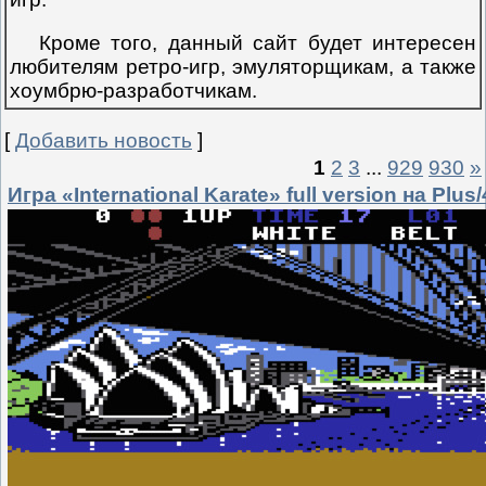
Кроме того, данный сайт будет интересен
любителям ретро-игр, эмуляторщикам, а также
хоумбрю-разработчикам.
[
Добавить новость
]
1
2
3
...
929
930
»
Игра «International Karate» full version на Plus/