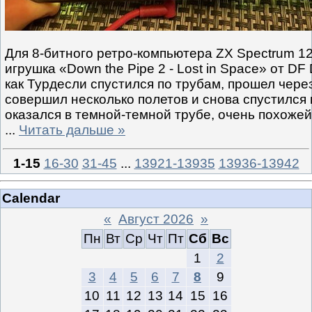
Для 8-битного ретро-компьютера ZX Spectrum 1
игрушка «Down the Pipe 2 - Lost in Space» от DF 
как Турдесли спустился по трубам, прошел чере
совершил несколько полетов и снова спустился 
оказался в темной-темной трубе, очень похоже
...
Читать дальше »
1-15
16-30
31-45
...
13921-13935
13936-13942
Calendar
«
Август 2026
»
Пн
Вт
Ср
Чт
Пт
Сб
Вс
1
2
3
4
5
6
7
8
9
10
11
12
13
14
15
16