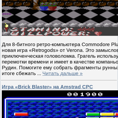
Для 8-битного ретро-компьютера Commodore Plu
новая игра «Retrogods» от Verona. Это замысло
приключенческая головоломка. Грагель использ
перемотки времени и имеет в качестве компань
Рудин. Помогите ему собрать фрагменты рунных
итоге сбежать
...
Читать дальше »
Игра «Brick Blaster» на Amstrad CPC