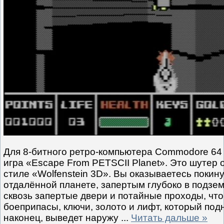
Для 8-битного ретро-компьютера Commodore 64
игра «Escape From PETSCII Planet». Это шутер о
стиле «Wolfenstein 3D». Вы оказываетесь покин
отдалённой планете, запертым глубоко в подзе
сквозь запертые двери и потайные проходы, чт
боеприпасы, ключи, золото и лифт, который под
наконец, выведет наружу
...
Читать дальше »