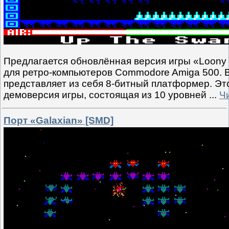
Предлагается обновлённая версия игры «Loony 
для ретро-компьютеров Commodore Amiga 500. 
представляет из себя 8-битный платформер. Эт
демоверсия игры, состоящая из 10 уровней
...
Ч
Порт «Galaxian» [SMD]