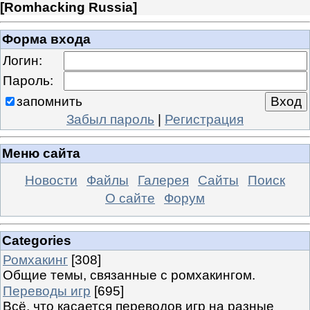
[
Romhacking Russia
]
Форма входа
Логин:
Пароль:
запомнить
Забыл пароль
|
Регистрация
Меню сайта
Новости
Файлы
Галерея
Сайты
Поиск
О сайте
Форум
Categories
Ромхакинг
[308]
Общие темы, связанные с ромхакингом.
Переводы игр
[695]
Всё, что касается переводов игр на разные