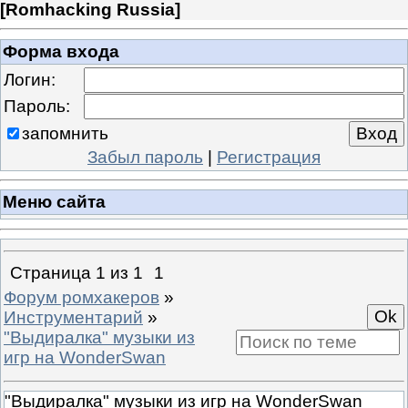
[
Romhacking Russia
]
Форма входа
Логин:
Пароль:
запомнить
Забыл пароль
|
Регистрация
Меню сайта
Страница
1
из
1
1
Форум ромхакеров
»
Инструментарий
»
"Выдиралка" музыки из
игр на WonderSwan
"Выдиралка" музыки из игр на WonderSwan