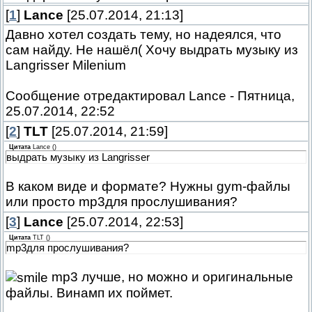
[
1
]
Lance
[25.07.2014, 21:13]
Давно хотел создать тему, но надеялся, что
сам найду. Не нашёл( Хочу выдрать музыку из
Langrisser Milenium
Сообщение отредактировал
Lance
-
Пятница,
25.07.2014, 22:52
[
2
]
TLT
[25.07.2014, 21:59]
Цитата
Lance
(
)
выдрать музыку из Langrisser
В каком виде и формате? Нужны gym-файлы
или просто mp3для прослушивания?
[
3
]
Lance
[25.07.2014, 22:53]
Цитата
TLT
(
)
mp3для прослушивания?
mp3 лучше, но можно и оригинальные
файлы. Винамп их поймет.