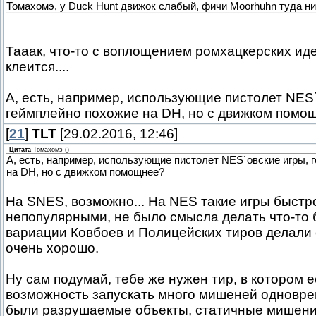
Томахомэ, у Duck Hunt движок слабый, фичи Moorhuhn туда ник
Тааак, что-то с воплощением ромхацкерских ид
клеится....
А, есть, например, использующие пистолет NES`
геймплейно похожие на DH, но с движком помо
[
21
]
TLT
[29.02.2016, 12:46]
Цитата
Томахомэ
(
)
А, есть, например, использующие пистолет NES`овские игры, 
на DH, но с движком помощнее?
На SNES, возможно... На NES такие игры быстр
непопулярными, не было смысла делать что-то б
вариации Ковбоев и Полицейских тиров делали
очень хорошо.
Ну сам подумай, тебе же нужен тир, в котором е
возможность запускать много мишеней одновре
были разрушаемые объекты, статичные мишени 