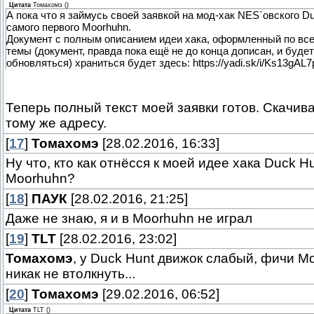
Цитата
Томахомэ
(
)
А пока что я займусь своей заявкой на мод-хак NES`овского Du
самого первого Moorhuhn.
Документ с полным описанием идеи хака, оформленный по вс
темы (документ, правда пока ещё не до конца дописан, и буде
обновляться) храниться будет здесь: https://yadi.sk/i/Ks13gA
Теперь полный текст моей заявки готов. Скачива
тому же адресу.
[
17
]
Томахомэ
[28.02.2016, 16:33]
Ну что, кто как отнёсся к моей идее хака Duck Hu
Moorhuhn?
[
18
]
ПАУК
[28.02.2016, 21:25]
Даже не знаю, я и в Moorhuhn не играл
[
19
]
TLT
[28.02.2016, 23:02]
Томахомэ
, у Duck Hunt движок слабый, фичи M
никак не втолкнуть...
[
20
]
Томахомэ
[29.02.2016, 06:52]
Цитата
TLT
(
)