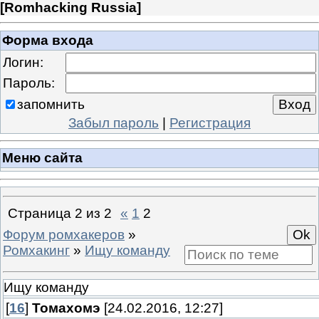
[
Romhacking Russia
]
Форма входа
Логин:
Пароль:
запомнить
Забыл пароль
|
Регистрация
Меню сайта
Страница
2
из
2
«
1
2
Форум ромхакеров
»
Ромхакинг
»
Ищу команду
Ищу команду
[
16
]
Томахомэ
[24.02.2016, 12:27]