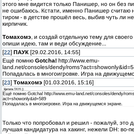
этого мне видится только Панишер, но он без пи
не ошибаюсь. Кстати, именно Панишер считаю
тиром - в детстве прошёл весь, выбив чуть ли н
кирпичик.
Томахомэ
, и создай отдельную тему для своего
опиши идею, там и веди обсуждение...
[
22
]
ПАУК
[29.02.2016, 14:55]
Ещё помню
Gotcha!
http://www.emu-
land.net/consoles/dendy/roms?act=showonly&id=
Попадалась в многоигровке. Игра на движущемс
[
23
]
Томахомэ
[01.03.2016, 15:16]
Цитата
ПАУК
(
)
Ещё помню Gotcha! http://www.emu-land.net/consoles/dendy/rom
act=showonly&id=589
Попадалась в многоигровке. Игра на движущемся экране.
Только что попробовал и решил - пожалуй, это 
лучшая кандидатура на хакинг, нежели DH: во-п