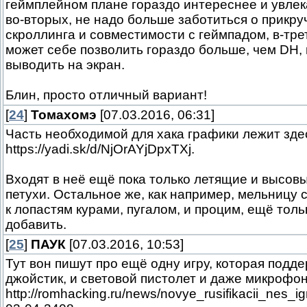
геймплейном плане гораздо интереснее и увлек
во-вторых, не надо больше заботиться о прикр
скроллинга и совместимости с геймпадом, в-тре
может себе позволить гораздо больше, чем DH,
выводить на экран.
Блин, просто отличный вариант!
[
24
]
Томахомэ
[07.03.2016, 06:31]
Часть необходимой для хака графики лежит зде
https://yadi.sk/d/NjOrAYjDpxTXj.
Входят в неё ещё пока только летящие и высо
петухи. Остальное же, как например, мельницу
к лопастям курами, пугалом, и процим, ещё толь
добавить.
[
25
]
ПАУК
[07.03.2016, 10:53]
Тут вон пишут про ещё одну игру, которая подд
джойстик, и световой пистолет и даже микрофон.
http://romhacking.ru/news/novye_rusifikacii_nes_i