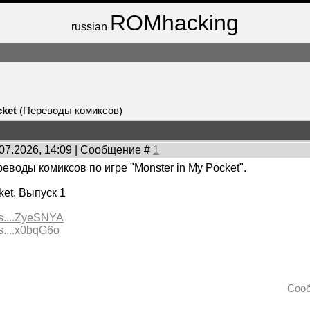
ROMhacking
russian
cket
(Переводы комиксов)
.07.2026, 14:09 | Сообщение #
1
еводы комиксов по игре "Monster in My Pocket".
ket. Выпуск 1
/s....ZyeSNYA
/s....x0bqG6o
Соо