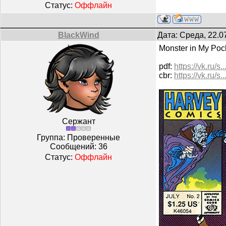
Статус:
Оффлайн
BlackWind
Дата: Среда, 22.0
Monster in My Poc
pdf:
https://vk.ru/
cbr:
https://vk.ru/
Сержант
Группа: Проверенные
Сообщений:
36
Статус:
Оффлайн