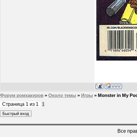
Форум ромхакеров
»
Около темы
»
Игры
»
Monster in My Po
Страница
1
из
1
1
Все пра