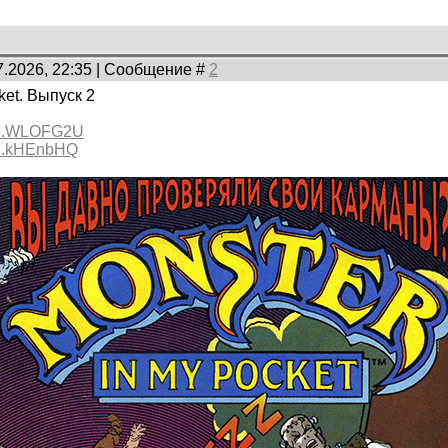
7.2026, 22:35 | Сообщение #
2
ket. Выпуск 2
s....WLOFG2U
s....kHEnbHQ