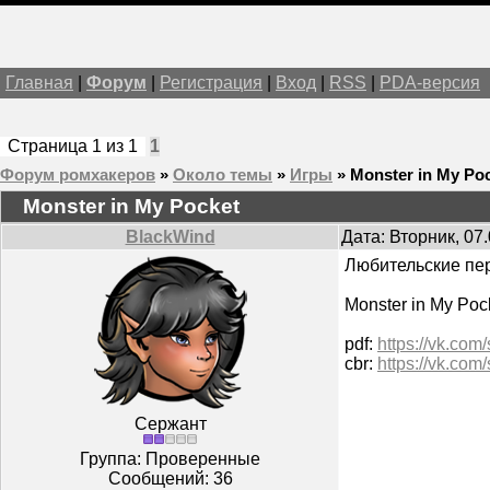
Главная
|
Форум
|
Регистрация
|
Вход
|
RSS
|
PDA-версия
Страница
1
из
1
1
Форум ромхакеров
»
Около темы
»
Игры
»
Monster in My Po
Monster in My Pocket
BlackWind
Дата: Вторник, 07
Любительские пер
Monster in My Poc
pdf:
https://vk.com
cbr:
https://vk.com
Сержант
Группа: Проверенные
Сообщений:
36