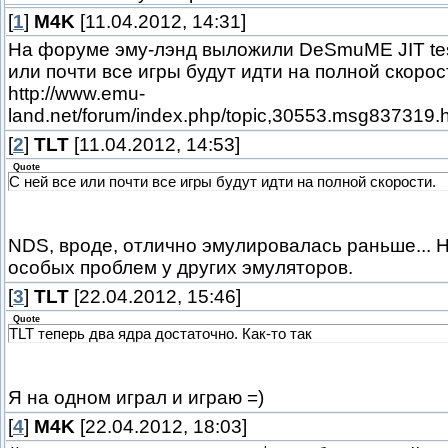
[
1
]
M4K
[11.04.2012, 14:31]
На форуме эму-лэнд выложили DeSmuME JIT tes
или почти все игры будут идти на полной скорос
http://www.emu-
land.net/forum/index.php/topic,30553.msg837319
[
2
]
TLT
[11.04.2012, 14:53]
Quote
С ней все или почти все игры будут идти на полной скорости.
NDS, вроде, отлично эмулировалась раньше... 
особых проблем у других эмуляторов.
[
3
]
TLT
[22.04.2012, 15:46]
Quote
TLT теперь два ядра достаточно. Как-то так
Я на одном играл и играю =)
[
4
]
M4K
[22.04.2012, 18:03]