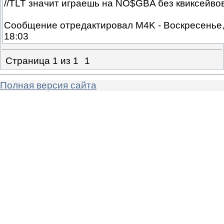
//TLT значит играешь на NO$GBA без квиксейвов
Сообщение отредактировал
M4K
-
Воскресенье,
18:03
Страница
1
из
1
1
Полная версия сайта