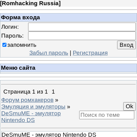
[
Romhacking Russia
]
Форма входа
Логин:
Пароль:
запомнить
Забыл пароль
|
Регистрация
Меню сайта
Страница
1
из
1
1
Форум ромхакеров
»
Эмуляция и эмуляторы
»
DeSmuME - эмулятор
Nintendo DS
DeSmuME - эмулятор Nintendo DS