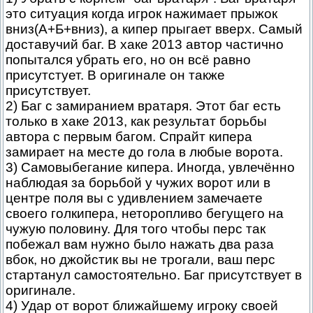
это ситуация когда игрок нажимает прыжок
вниз(А+Б+вниз), а кипер прыгает вверх. Самый
доставучий баг. В хаке 2013 автор частично
попытался убрать его, но он всё равно
присутстует. В оригинале он также
присутствует.
2) Баг с замиранием вратаря. Этот баг есть
только в хаке 2013, как результат борьбы
автора с первым багом. Спрайт кипера
замирает на месте до гола в любые ворота.
3) Самовыбегание кипера. Иногда, увлечённо
наблюдая за борьбой у чужих ворот или в
центре поля вы с удивлением замечаете
своего голкипера, неторопливо бегущего на
чужую половину. Для того чтобы перс так
побежал вам нужно было нажать два раза
вбок, но джойстик вы не трогали, ваш перс
стартанул самостоятельно. Баг присутствует в
оригинале.
4) Удар от ворот ближайшему игроку своей