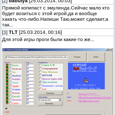
[
2
]
babulya
[25.03.2014, 00:03]
Прямой копипаст с эмуленда.Сейчас мало кто
будет возиться с этой игрой,да и вообще
хакать что-либо.Напиши Таю,может сделает,а
так...
[
3
]
TLT
[25.03.2014, 00:16]
Для этой игры проги были какие-то же...