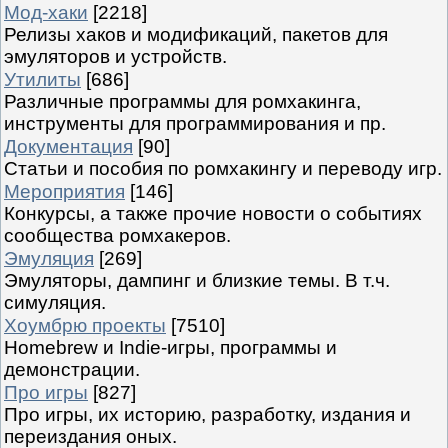
Мод-хаки
[2218]
Релизы хаков и модификаций, пакетов для
эмуляторов и устройств.
Утилиты
[686]
Различные программы для ромхакинга,
инструменты для программирования и пр.
Документация
[90]
Статьи и пособия по ромхакингу и переводу игр.
Мероприятия
[146]
Конкурсы, а также прочие новости о событиях
сообщества ромхакеров.
Эмуляция
[269]
Эмуляторы, дампинг и близкие темы. В т.ч.
симуляция.
Хоумбрю проекты
[7510]
Homebrew и Indie-игры, программы и
демонстрации.
Про игры
[827]
Про игры, их историю, разработку, издания и
переиздания оных.