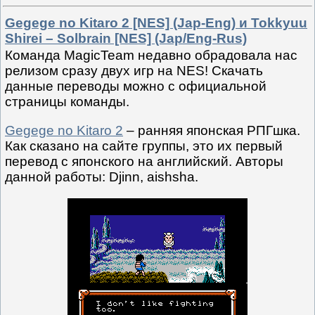
Gegege no Kitaro 2 [NES] (Jap-Eng) и Tokkyuu
Shirei – Solbrain [NES] (Jap/Eng-Rus)
Команда MagicTeam недавно обрадовала нас
релизом сразу двух игр на NES! Скачать
данные переводы можно с официальной
страницы команды.
Gegege no Kitaro 2
– ранняя японская РПГшка.
Как сказано на сайте группы, это их первый
перевод с японского на английский. Авторы
данной работы: Djinn, aishsha.