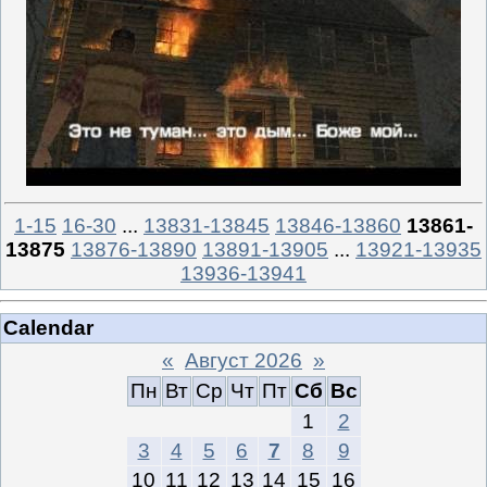
1-15
16-30
...
13831-13845
13846-13860
13861-
13875
13876-13890
13891-13905
...
13921-13935
13936-13941
Calendar
«
Август 2026
»
Пн
Вт
Ср
Чт
Пт
Сб
Вс
1
2
3
4
5
6
7
8
9
10
11
12
13
14
15
16