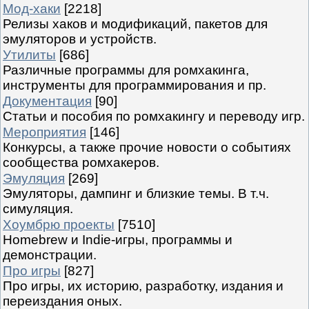
Мод-хаки
[2218]
Релизы хаков и модификаций, пакетов для
эмуляторов и устройств.
Утилиты
[686]
Различные программы для ромхакинга,
инструменты для программирования и пр.
Документация
[90]
Статьи и пособия по ромхакингу и переводу игр.
Мероприятия
[146]
Конкурсы, а также прочие новости о событиях
сообщества ромхакеров.
Эмуляция
[269]
Эмуляторы, дампинг и близкие темы. В т.ч.
симуляция.
Хоумбрю проекты
[7510]
Homebrew и Indie-игры, программы и
демонстрации.
Про игры
[827]
Про игры, их историю, разработку, издания и
переиздания оных.