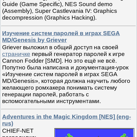
Guide (Game Specific), NES Sound demo
(Assembly), Super Castlevania IV: Graphics
decompression (Graphics Hacking).
Изучение систем паролей в играх SEGA
MD/Genesis by Griever
Griever выложил в общий доступ на своей
страничке
первый генератор паролей к игре
Cannon Fodder [SMD]. Но это ещё не всё.
Попутно была написана и документация-урок
«Изучение систем паролей в играх SEGA
MD/Genesis», которая должна научить любого
желающего ромхакера понимать систему
генерации паролей, работать с
вспомогательными инструментами.
Adventures in the Magic Kingdom [NES] (eng-
rus)
CHIEF-NET