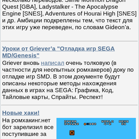
Quest [GBA], Ladystalker - The Apocalypse
Engine [SNES], Adventures of Hourai High [SNES]
и др. Амбиции подкреплены тем, что текст для
этих игру уже переведен, по словам Gideon’а.
Уроки от Griever’а "Отладка игр SEGA
MD/Genesis"
Griever вновь
написал
очень толковую (в
частности для неопытных ромхакеров) доку по
отладке игр SMD. В этом документе будут
описаны некоторые методы нахождения
данных в играх на SEGA: Графика, Код,
Тайловые карты, Спрайты. Респект!
Новые хаки!
На ромхакинг.нет
бот зарелизил все
поступившие за