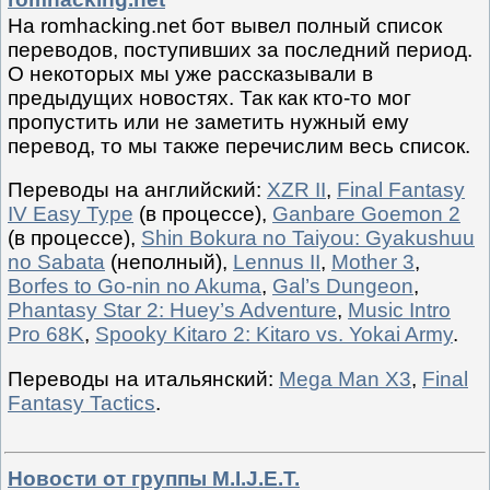
На romhacking.net бот вывел полный список
переводов, поступивших за последний период.
О некоторых мы уже рассказывали в
предыдущих новостях. Так как кто-то мог
пропустить или не заметить нужный ему
перевод, то мы также перечислим весь список.
Переводы на английский:
XZR II
,
Final Fantasy
IV Easy Type
(в процессе),
Ganbare Goemon 2
(в процессе),
Shin Bokura no Taiyou: Gyakushuu
no Sabata
(неполный),
Lennus II
,
Mother 3
,
Borfes to Go-nin no Akuma
,
Gal’s Dungeon
,
Phantasy Star 2: Huey’s Adventure
,
Music Intro
Pro 68K
,
Spooky Kitaro 2: Kitaro vs. Yokai Army
.
Переводы на итальянский:
Mega Man X3
,
Final
Fantasy Tactics
.
Новости от группы M.I.J.E.T.