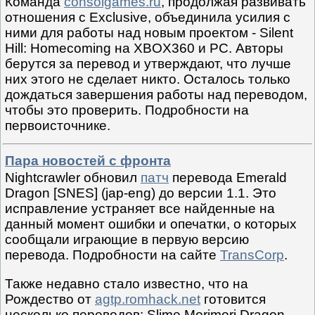
Команда
consolgames.ru
, продолжая развивать
отношения с Exclusive, объединила усилия с
ними для работы над новым проектом - Silent
Hill: Homecoming на XBOX360 и PC. Авторы
берутся за перевод и утверждают, что лучше
них этого не сделает никто. Осталось только
дождаться завершения работы над переводом,
чтобы это проверить. Подробности на
первоисточнике.
Пара новостей с фронта
Nightcrawler обновил
патч
перевода Emerald
Dragon [SNES] (jap-eng) до версии 1.1. Это
исправление устраняет все найденные на
данный момент ошибки и опечатки, о которых
сообщали играющие в первую версию
перевода. Подробности на сайте
TransCorp
.
Также недавно стало известно, что на
Рождество от
agtp.romhack.net
готовится
несколько переводов: Slime Morimori Dragon