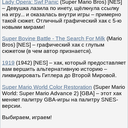
Lady Opera: Swf Panic
(Super Mario Bros) [NES]
– Девушка лазила по инету, щёлкнула ссылку
на игру... и оказалась внутри игры – примерно
такой сюжет. Отличный графический хак с 5-ю
новыми мирами!
Super Bovine Battle - The Search For Milk
(Mario
Bros) [NES] – графический хак с глупым
сюжетом (в чем автор признается).
1919
(1942) [NES] – хак, который предоставляет
вам вершить альтернативную историю –
ликвидировать Гитлера до Второй Мировой.
Super Mario World Color Restoration
(Super Mario
World: Super Mario Advance 2) [GBA] – этот хак
меняет палитру GBA-игры на палитру SNES-
версии.
Выбираем, играем!