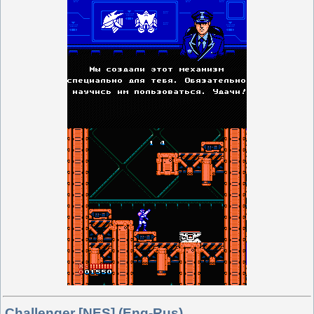
Challenger [NES] (Eng-Rus)