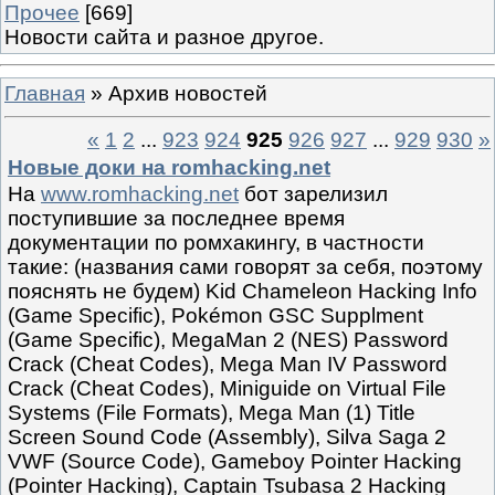
Прочее
[669]
Новости сайта и разное другое.
Главная
»
Архив новостей
«
1
2
...
923
924
925
926
927
...
929
930
»
Новые доки на romhacking.net
На
www.romhacking.net
бот зарелизил
поступившие за последнее время
документации по ромхакингу, в частности
такие: (названия сами говорят за себя, поэтому
пояснять не будем) Kid Chameleon Hacking Info
(Game Specific), Pokémon GSC Supplment
(Game Specific), MegaMan 2 (NES) Password
Crack (Cheat Codes), Mega Man IV Password
Crack (Cheat Codes), Miniguide on Virtual File
Systems (File Formats), Mega Man (1) Title
Screen Sound Code (Assembly), Silva Saga 2
VWF (Source Code), Gameboy Pointer Hacking
(Pointer Hacking), Captain Tsubasa 2 Hacking